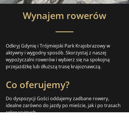
Wynajem rowerów
Odkryj Gdynię i Trójmiejski Park Krajobrazowy w
aktywny i wygodny sposób. Skorzystaj z naszej
wypożyczalni rowerów i wybierz się na spokojną
przejażdżkę lub dłuższą trasę krajoznawczą.
Co oferujemy?
Do dyspozycji Gości oddajemy zadbane rowery,
idealne zarówno do jazdy po mieście, jak i po trasach
rekreacyjnych.
W cenie wynajmu otrzymujesz: