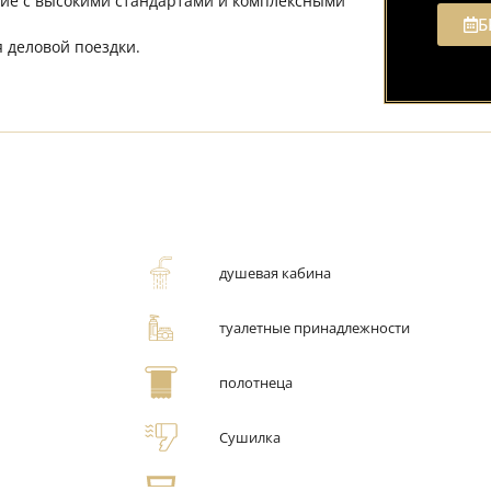
ние с высокими стандартами и комплексными
Б
я деловой поездки.
душевая кабина
туалетные принадлежности
полотнеца
Сушилка