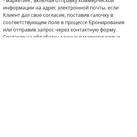
- маркетинг, включая отправку коммерческой
информации на адрес электронной почты, если
Клиент дал свое согласие, поставив галочку в
соответствующем поле в процессе бронирования
или отправив запрос через контактную форму.
Согласие на обработку данных в маркетинговых
целях и отправку коммерческой информации может
быть отозвано путем нажатия на соответствующую
ссылку в полученном сообщении или путем отправки
такого запроса на адрес электронной почты
Администратора,
- удовлетворение законных интересов Контролера
персональных данных в конкретных случаях на
основании статьи 6(1)(f) RODO, например, взыскание
задолженности или видеомониторинг трафика на
территории Учреждения.
7 Получателями персональных данных могут быть
органы власти, учреждения и организации,