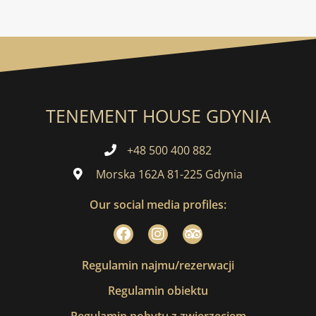
TENEMENT HOUSE GDYNIA
+48 500 400 882
Morska 162A 81-225 Gdynia
Our social media profiles:
Regulamin najmu/rezerwacji
Regulamin obiektu